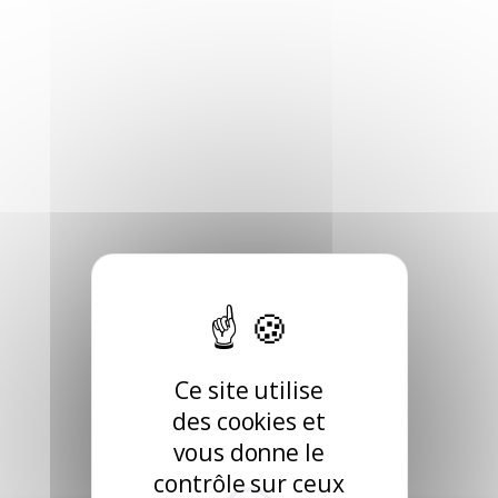
nouvelle solution complète désormais la...
23/06/2022
Read more
Ce site utilise
des cookies et
vous donne le
contrôle sur ceux